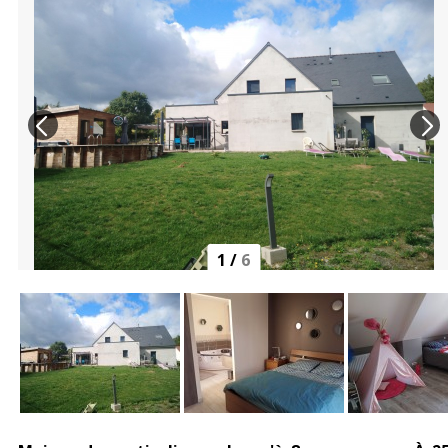
1
/
6