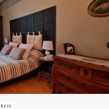
1
/
10