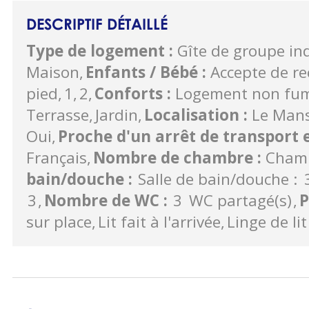
DESCRIPTIF DÉTAILLÉ
Type de logement
:
Gîte de groupe i
Maison
Enfants / Bébé
:
Accepte de re
pied
1
2
Conforts
:
Logement non fu
Terrasse
Jardin
Localisation
:
Le Mans
Oui
Proche d'un arrêt de transpor
Français
Nombre de chambre
:
Chamb
bain/douche
:
Salle de bain/douche :
3
Nombre de WC
:
3
WC partagé(s)
P
sur place
Lit fait à l'arrivée
Linge de lit