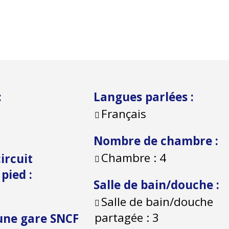
:
Langues parlées
:
Français
Nombre de chambre
:
Chambre :
4
ircuit
à pied
:
Salle de bain/douche
:
Salle de bain/douche
partagée :
3
une gare SNCF