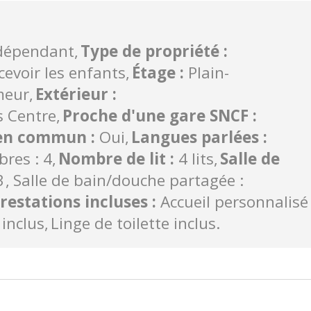
ndépendant
Type de propriété
:
cevoir les enfants
Étage
:
Plain-
meur
Extérieur
:
 Centre
Proche d'une gare SNCF
:
t en commun
:
Oui
Langues parlées
:
res : 4
Nombre de lit
:
4 lits
Salle de
3
Salle de bain/douche partagée :
restations incluses
:
Accueil personnalisé
 inclus
Linge de toilette inclus