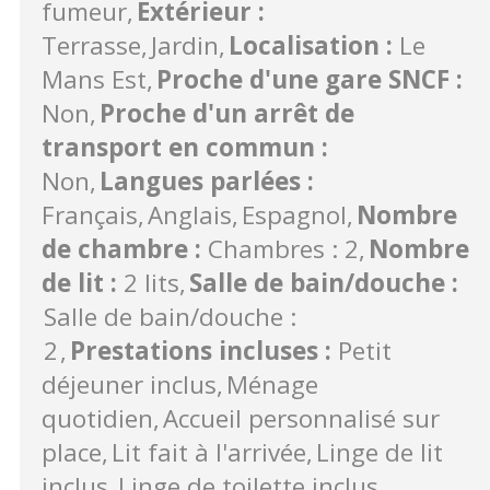
fumeur
Extérieur
:
Terrasse
Jardin
Localisation
:
Le
Mans Est
Proche d'une gare SNCF
:
Non
Proche d'un arrêt de
transport en commun
:
Non
Langues parlées
:
Français
Anglais
Espagnol
Nombre
de chambre
:
Chambres : 2
Nombre
de lit
:
2 lits
Salle de bain/douche
:
Salle de bain/douche :
2
Prestations incluses
:
Petit
déjeuner inclus
Ménage
quotidien
Accueil personnalisé sur
place
Lit fait à l'arrivée
Linge de lit
inclus
Linge de toilette inclus