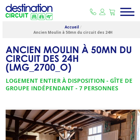
Accueil
/
Ancien Moulin à 50mn du circuit des 24H
ANCIEN MOULIN À 50MN DU
CIRCUIT DES 24H
(
LMG_2700_O
)
LOGEMENT ENTIER À DISPOSITION
GÎTE DE
GROUPE INDÉPENDANT
7 PERSONNES