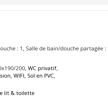
douche :
1
Salle de bain/douche partagée :
40x190/200
WC privatif
ision
WIFI
Sol en PVC
 lit & toilette