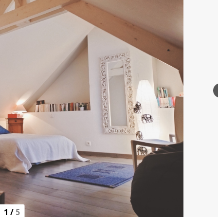
1
/
5