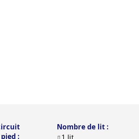
ircuit
Nombre de lit
:
à pied
:
1 lit