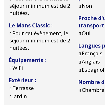
séjour minimum est de 2
Non
nuitées.
Proche d'
Le Mans Classic
:
transpor
Pour cet évènement, le
Oui
séjour minimum est de 2
Langues 
nuitées.
Français
Équipements
:
Anglais
WiFi
Espagnol
Extérieur
:
Nombre d
Terrasse
Chambre 
Jardin