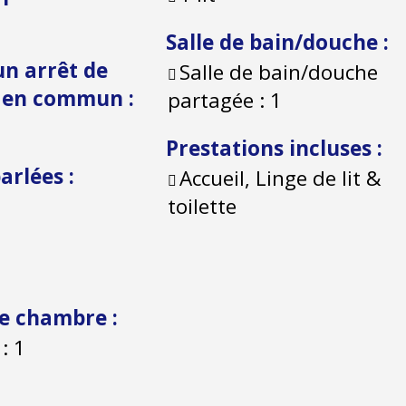
Salle de bain/douche
:
un arrêt de
Salle de bain/douche
t en commun
:
partagée :
1
Prestations incluses
:
parlées
:
Accueil, Linge de lit &
toilette
e chambre
:
:
1