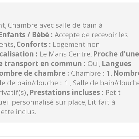
nt
Chambre avec salle de bain à
Enfants / Bébé
:
Accepte de recevoir les
ients
Conforts
:
Logement non
calisation
:
Le Mans Centre
Proche d'une
de transport en commun
:
Oui
Langues
ombre de chambre
:
Chambre : 1
Nombr
le de bain/douche :
1
Salle de bain/douch
ivatif(s)
Prestations incluses
:
Petit
ueil personnalisé sur place
Lit fait à
lette inclus