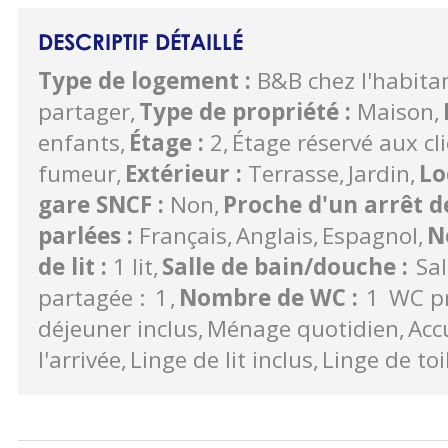
DESCRIPTIF DÉTAILLÉ
Type de logement
:
B&B chez l'habita
partager
Type de propriété
:
Maison
enfants
Étage
:
2
Étage réservé aux cl
fumeur
Extérieur
:
Terrasse
Jardin
Lo
gare SNCF
:
Non
Proche d'un arrêt 
parlées
:
Français
Anglais
Espagnol
N
de lit
:
1 lit
Salle de bain/douche
:
Sal
partagée :
1
Nombre de WC
:
1
WC pr
déjeuner inclus
Ménage quotidien
Acc
l'arrivée
Linge de lit inclus
Linge de toi