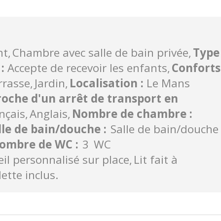
nt
Chambre avec salle de bain privée
Type
é
:
Accepte de recevoir les enfants
Conforts
rrasse
Jardin
Localisation
:
Le Mans
roche d'un arrêt de transport en
nçais
Anglais
Nombre de chambre
:
lle de bain/douche
:
Salle de bain/douche 
ombre de WC
:
3
WC
eil personnalisé sur place
Lit fait à
lette inclus