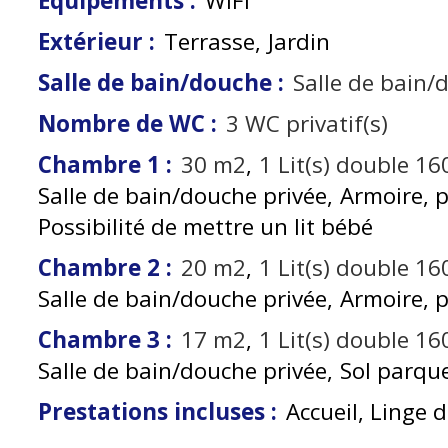
Équipements
:
WiFi
Extérieur
:
Terrasse
Jardin
Salle de bain/douche
:
Salle de bain/
Nombre de WC
:
3
WC privatif(s)
Chambre 1
:
30
m2
1
Lit(s) double 1
Salle de bain/douche privée
Armoire, p
Possibilité de mettre un lit bébé
Chambre 2
:
20
m2
1
Lit(s) double 1
Salle de bain/douche privée
Armoire, p
Chambre 3
:
17
m2
1
Lit(s) double 1
Salle de bain/douche privée
Sol parqu
Prestations incluses
:
Accueil, Linge de