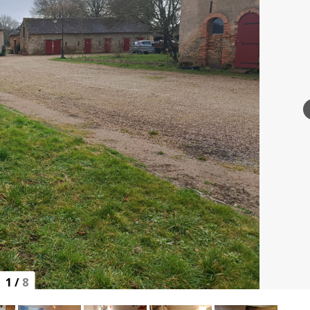
1
/
8