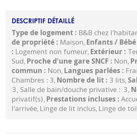
DESCRIPTIF DÉTAILLÉ
Type de logement
:
B&B chez l'habita
de propriété
:
Maison
Enfants / Béb
:
Logement non fumeur
Extérieur
:
Te
Sud
Proche d'une gare SNCF
:
Non
P
commun
:
Non
Langues parlées
:
Fra
Chambres : 3
Nombre de lit
:
3 lits
Sa
3
Salle de bain/douche privative :
3
N
privatif(s)
Prestations incluses
:
Accu
l'arrivée
Linge de lit inclus
Linge de toi