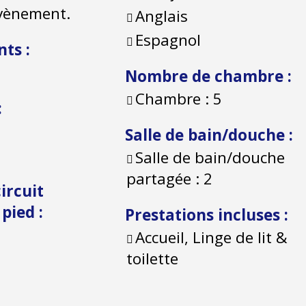
évènement.
Anglais
Espagnol
nts
:
Nombre de chambre
:
Chambre :
5
:
Salle de bain/douche
:
Salle de bain/douche
partagée :
2
ircuit
à pied
:
Prestations incluses
:
Accueil, Linge de lit &
toilette