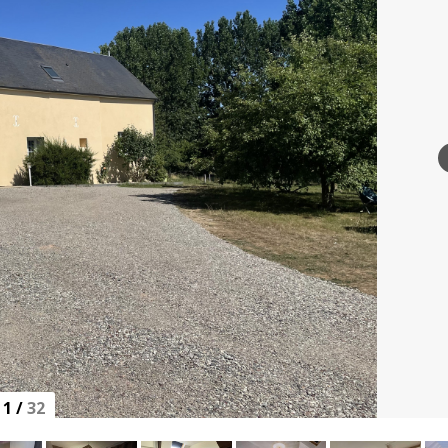
1
/
32