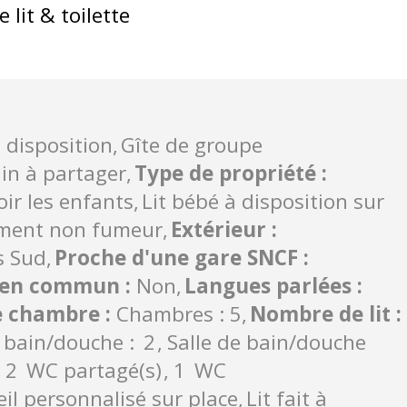
 lit & toilette
 disposition
Gîte de groupe
in à partager
Type de propriété
:
oir les enfants
Lit bébé à disposition sur
ment non fumeur
Extérieur
:
s Sud
Proche d'une gare SNCF
:
rt en commun
:
Non
Langues parlées
:
e chambre
:
Chambres : 5
Nombre de lit
:
e bain/douche :
2
Salle de bain/douche
2
WC partagé(s)
1
WC
eil personnalisé sur place
Lit fait à