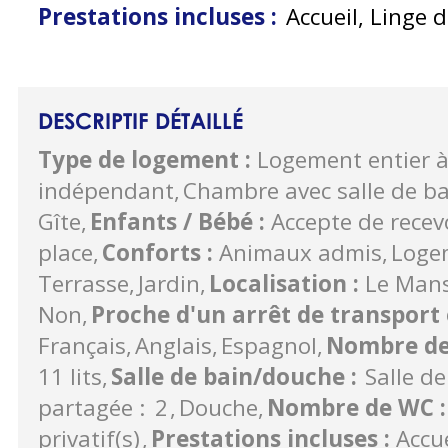
Prestations incluses
:
Accueil, Linge de
DESCRIPTIF DÉTAILLÉ
Type de logement
:
Logement entier à
indépendant
Chambre avec salle de ba
Gîte
Enfants / Bébé
:
Accepte de recev
place
Conforts
:
Animaux admis
Loge
Terrasse
Jardin
Localisation
:
Le Man
Non
Proche d'un arrêt de transpo
Français
Anglais
Espagnol
Nombre d
11 lits
Salle de bain/douche
:
Salle d
partagée :
2
Douche
Nombre de WC
:
privatif(s)
Prestations incluses
:
Accu