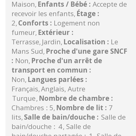
Maison
Enfants / Bébé
:
Accepte de
recevoir les enfants
Étage
:
2
Conforts
:
Logement non
fumeur
Extérieur
:
Terrasse
Jardin
Localisation
:
Le
Mans Sud
Proche d'une gare SNCF
:
Non
Proche d'un arrêt de
transport en commun
:
Non
Langues parlées
:
Français
Anglais
Autre
Turque
Nombre de chambre
:
Chambres : 5
Nombre de lit
:
7
lits
Salle de bain/douche
:
Salle de
bain/douche :
4
Salle de
bain/douche partagée :
1
Salle de