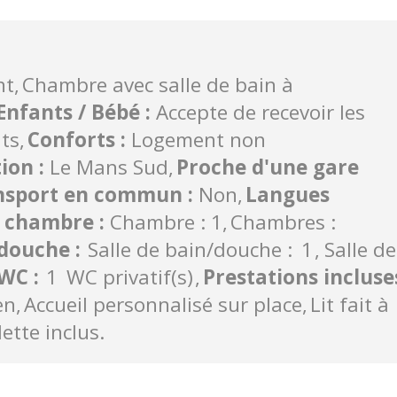
nt
Chambre avec salle de bain à
Enfants / Bébé
:
Accepte de recevoir les
nts
Conforts
:
Logement non
tion
:
Le Mans Sud
Proche d'une gare
ransport en commun
:
Non
Langues
 chambre
:
Chambre : 1
Chambres :
n/douche
:
Salle de bain/douche :
1
Salle de
 WC
:
1
WC privatif(s)
Prestations incluse
en
Accueil personnalisé sur place
Lit fait à
lette inclus