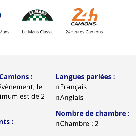
 Mans
Le Mans Classic
24Heures Camions
 Camions
:
Langues parlées
:
évènement, le
Français
nimum est de 2
Anglais
Nombre de chambre
:
nts
:
Chambre :
2