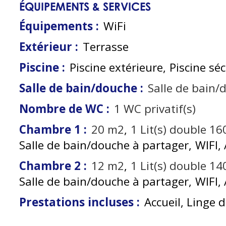
ÉQUIPEMENTS & SERVICES
Équipements
:
WiFi
Extérieur
:
Terrasse
Piscine
:
Piscine extérieure
Piscine sé
Salle de bain/douche
:
Salle de bain/
Nombre de WC
:
1
WC privatif(s)
Chambre 1
:
20
m2
1
Lit(s) double 1
Salle de bain/douche à partager
WIFI
Chambre 2
:
12
m2
1
Lit(s) double 1
Salle de bain/douche à partager
WIFI
Prestations incluses
:
Accueil, Linge de