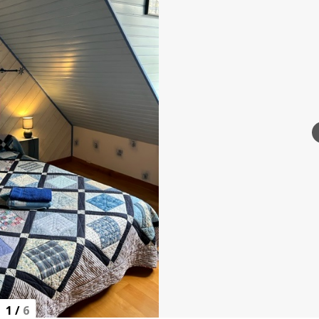
1
/
6