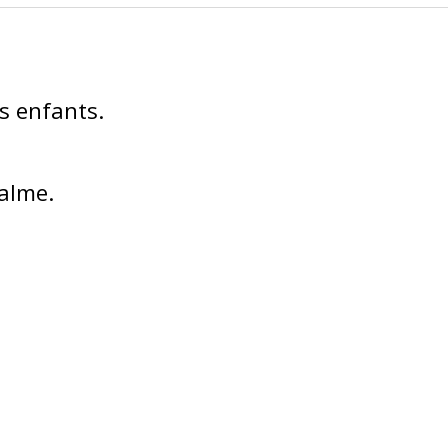
es enfants
calme