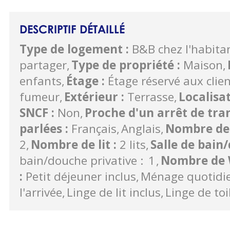
DESCRIPTIF DÉTAILLÉ
Type de logement
:
B&B chez l'habita
partager
Type de propriété
:
Maison
enfants
Étage
:
Étage réservé aux clie
fumeur
Extérieur
:
Terrasse
Localisa
SNCF
:
Non
Proche d'un arrêt de t
parlées
:
Français
Anglais
Nombre de
2
Nombre de lit
:
2 lits
Salle de bai
bain/douche privative :
1
Nombre de
:
Petit déjeuner inclus
Ménage quotidi
l'arrivée
Linge de lit inclus
Linge de toi