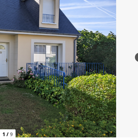
1
/
9