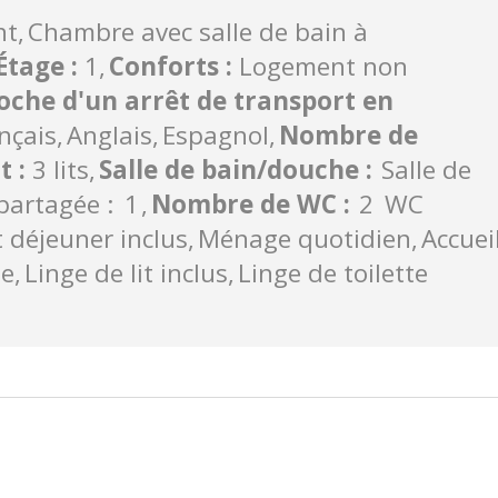
nt
Chambre avec salle de bain à
Étage
:
1
Conforts
:
Logement non
oche d'un arrêt de transport en
nçais
Anglais
Espagnol
Nombre de
it
:
3 lits
Salle de bain/douche
:
Salle de
partagée :
1
Nombre de WC
:
2
WC
t déjeuner inclus
Ménage quotidien
Accuei
ée
Linge de lit inclus
Linge de toilette