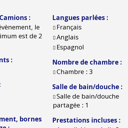
 Camions
:
Langues parlées
:
évènement, le
Français
nimum est de 2
Anglais
Espagnol
nts
:
Nombre de chambre
:
Chambre :
3
:
Salle de bain/douche
:
Salle de bain/douche
partagée :
1
ment, bornes
Prestations incluses
:
rge
: