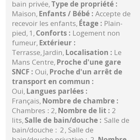
bain privée
Type de propriété
:
Maison
Enfants / Bébé
:
Accepte de
recevoir les enfants
Étage
:
Plain-
pied
1
Conforts
:
Logement non
fumeur
Extérieur
:
Terrasse
Jardin
Localisation
:
Le
Mans Centre
Proche d'une gare
SNCF
:
Oui
Proche d'un arrêt de
transport en commun
:
Oui
Langues parlées
:
Français
Nombre de chambre
:
Chambres : 2
Nombre de lit
:
2
lits
Salle de bain/douche
:
Salle de
bain/douche :
2
Salle de
bain/douche privative :
2
Nombre