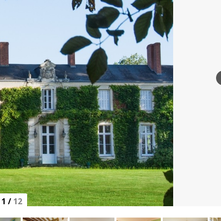
1
/
12