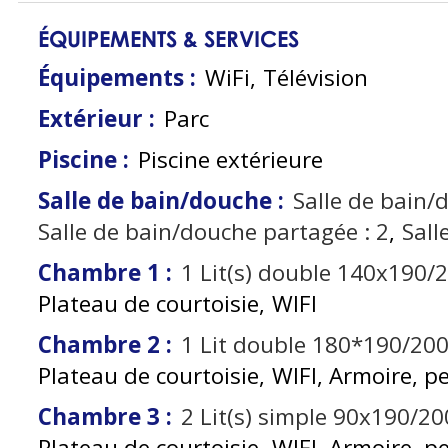
ÉQUIPEMENTS & SERVICES
Équipements
:
WiFi
Télévision
Extérieur
:
Parc
Piscine
:
Piscine extérieure
Salle de bain/douche
:
Salle de bain/
Salle de bain/douche partagée :
2
Sall
Chambre 1
:
1
Lit(s) double 140x190/
Plateau de courtoisie
WIFI
Chambre 2
:
1
Lit double 180*190/20
Plateau de courtoisie
WIFI
Armoire, p
Chambre 3
:
2
Lit(s) simple 90x190/20
Plateau de courtoisie
WIFI
Armoire, p