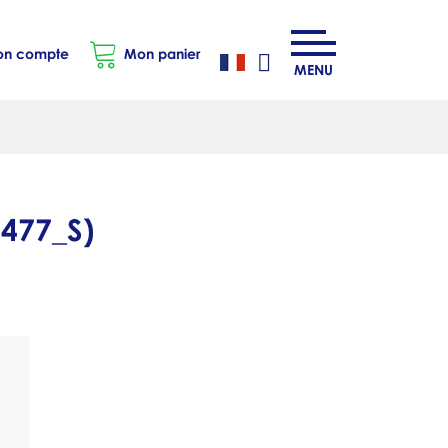
n compte
Mon panier
MENU
477_S
)