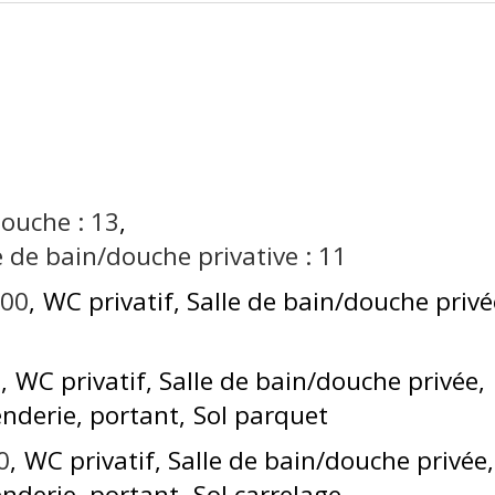
douche :
13
e de bain/douche privative :
11
200
WC privatif
Salle de bain/douche privé
0
WC privatif
Salle de bain/douche privée
enderie, portant
Sol parquet
0
WC privatif
Salle de bain/douche privée
enderie, portant
Sol carrelage