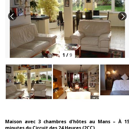
1
/
9
Maison avec 3 chambres d'hôtes au Mans – À 1
minutes du Circuit des 24 Heures (2CC)