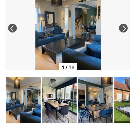
1
/
19