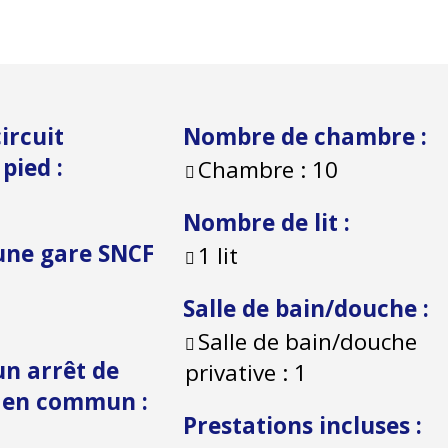
ircuit
Nombre de chambre
:
à pied
:
Chambre :
10
Nombre de lit
:
une gare SNCF
1 lit
Salle de bain/douche
:
Salle de bain/douche
un arrêt de
privative :
1
t en commun
:
Prestations incluses
: