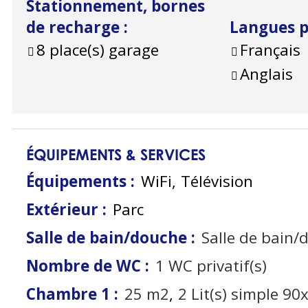
Stationnement, bornes
de recharge
:
Langues 
8
place(s) garage
Français
Anglais
ÉQUIPEMENTS & SERVICES
Équipements
:
WiFi
Télévision
Extérieur
:
Parc
Salle de bain/douche
:
Salle de bain/
Nombre de WC
:
1
WC privatif(s)
Chambre 1
:
25
m2
2
Lit(s) simple 9