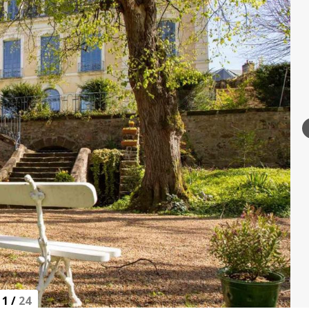
1
/
24