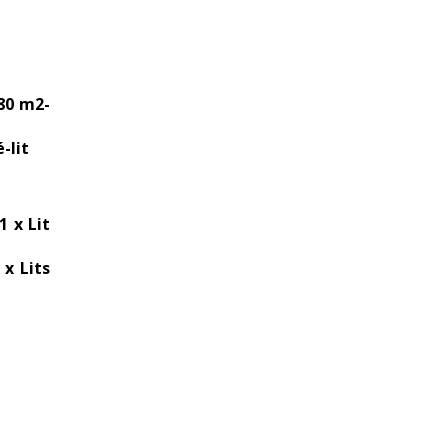
80 m2-
-lit
1 x Lit
 x Lits