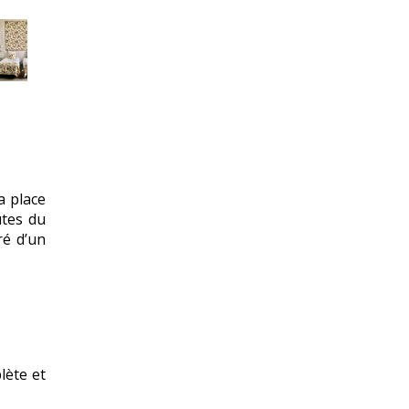
a place
utes du
ré d’un
lète et