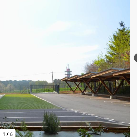
1
/
6