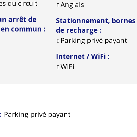
s du circuit
Anglais
un arrêt de
Stationnement, bornes
t en commun
:
de recharge
:
Parking privé payant
Internet / WiFi
:
WiFi
:
Parking privé payant