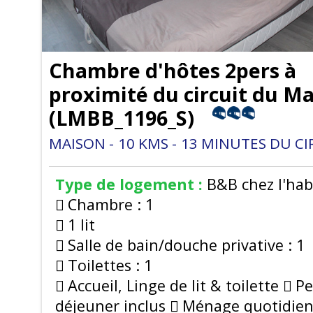
Chambre d'hôtes 2pers à
proximité du circuit du M
(
LMBB_1196_S
)
MAISON
10
KMS
13
MINUTES DU CI
Type de logement :
B&B chez l'hab
Chambre :
1
1 lit
Salle de bain/douche privative :
1
Toilettes :
1
Accueil, Linge de lit & toilette
Pe
déjeuner inclus
Ménage quotidie