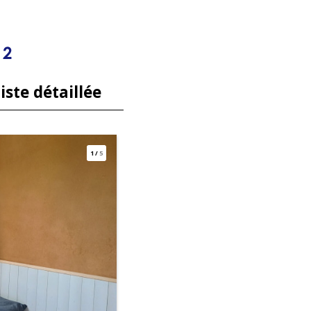
 2
iste détaillée
1
/
5