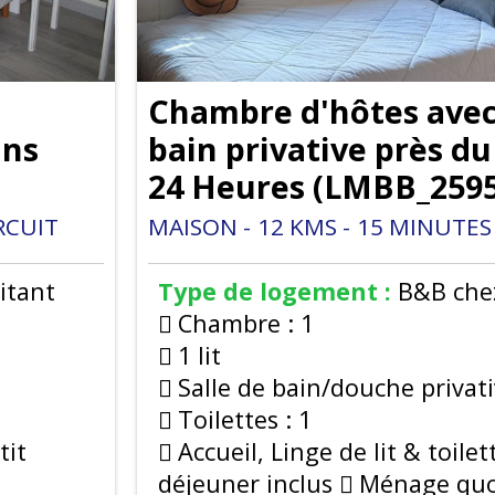
Chambre d'hôtes avec 
ans
bain privative près du
24 Heures
(
LMBB_2595
RCUIT
MAISON
12
KMS
15
MINUTES 
itant
Type de logement :
B&B chez
Chambre :
1
1 lit
Salle de bain/douche privati
Toilettes :
1
tit
Accueil, Linge de lit & toilet
n
déjeuner inclus
Ménage quo