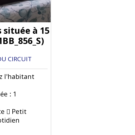
 située à 15
BB_856_S
)
U CIRCUIT
 l'habitant
ée :
1
te
Petit
tidien