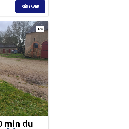
RÉSERVER
1
/
8
0 min du