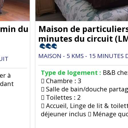
5min du
Maison de particuliers
minutes du circuit
(
LM
MAISON
5
KMS
15
MINUTES D
UIT
Type de logement :
B&B chez
er à
Chambre :
3
ndant
Salle de bain/douche partag
Toilettes :
2
Accueil, Linge de lit & toilet
déjeuner inclus
Ménage quo