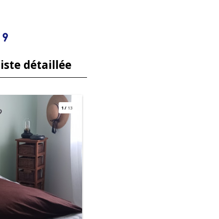
 9
iste détaillée
1
/
13