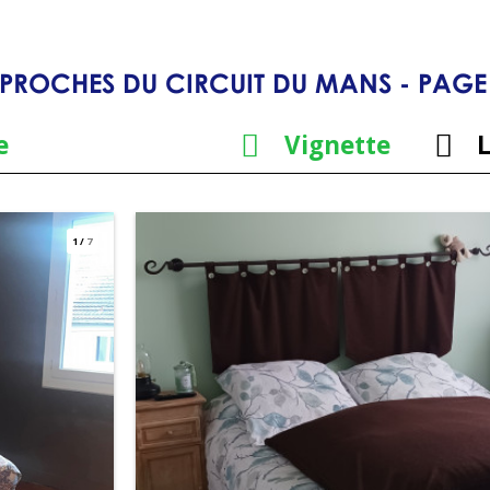
PROCHES DU CIRCUIT DU MANS - PAGE
e
Vignette
L
1
/
7