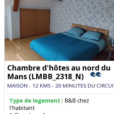
Chambre d'hôtes au nord du
Mans
(
LMBB_2318_N
)
MAISON
12
KMS
20
MINUTES DU CIRCUI
Type de logement :
B&B chez
l'habitant