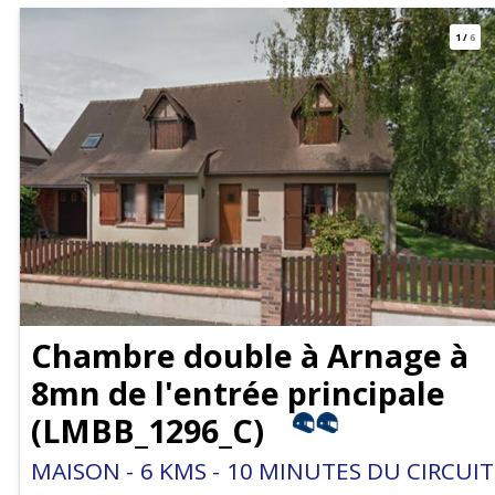
1
/
6
Chambre double à Arnage à
8mn de l'entrée principale
(
LMBB_1296_C
)
MAISON
6
KMS
10
MINUTES DU CIRCUIT