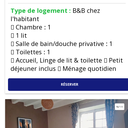
Type de logement :
B&B chez
l'habitant
Chambre :
1
1 lit
Salle de bain/douche privative :
1
Toilettes :
1
Accueil, Linge de lit & toilette
Petit
déjeuner inclus
Ménage quotidien
RÉSERVER
1
/
11