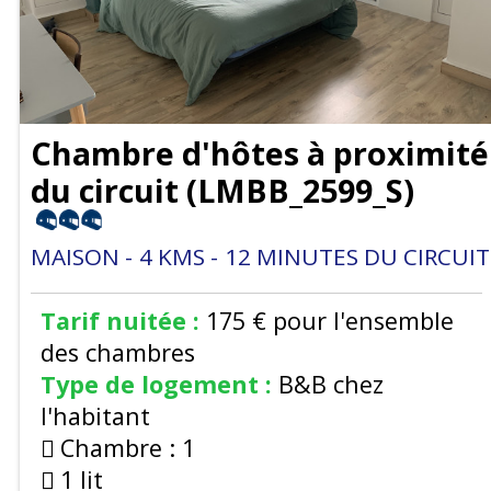
Chambre d'hôtes à proximité
du circuit
(
LMBB_2599_S
)
MAISON
4
KMS
12
MINUTES DU CIRCUIT
Tarif nuitée :
175 €
pour l'ensemble
des chambres
Type de logement :
B&B chez
l'habitant
Chambre :
1
1 lit