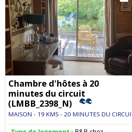
Chambre d'hôtes à 20
minutes du circuit
(
LMBB_2398_N
)
MAISON
19
KMS
20
MINUTES DU CIRCUI
Type de logement :
B&B chez