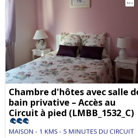
1
/
4
Chambre d'hôtes avec salle d
bain privative – Accès au
Circuit à pied
(
LMBB_1532_C
)
MAISON
1
KMS
5
MINUTES DU CIRCUIT