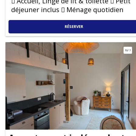
Accueil, Linge de lit & toilette
Petit
déjeuner inclus
Ménage quotidien
RÉSERVER
1
/
7