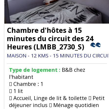
Chambre d'hôtes à 15
minutes du circuit des 24
Heures
(
LMBB_2730_S
)
MAISON
12
KMS
15
MINUTES DU CIRCUI
Type de logement :
B&B chez
l'habitant
Chambre :
1
1 lit
Accueil, Linge de lit & toilette
Petit
déjeuner inclus
Ménage quotidien