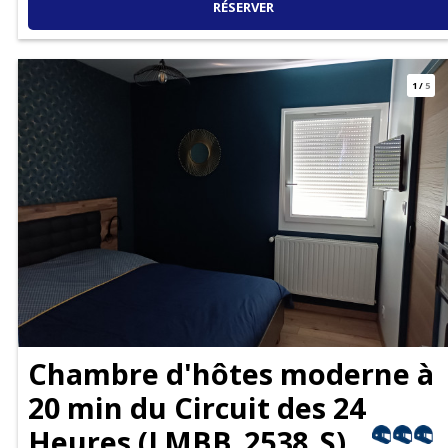
RÉSERVER
1
/
5
Chambre d'hôtes moderne à
20 min du Circuit des 24
Heures
(
LMBB_2538_S
)