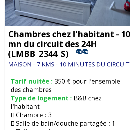
Chambres chez l'habitant - 1
mn du circuit des 24H
(
LMBB_2344_S
)
MAISON
7
KMS
10
MINUTES DU CIRCUIT
Tarif nuitée :
350 €
pour l'ensemble
des chambres
Type de logement :
B&B chez
l'habitant
Chambre :
3
Salle de bain/douche partagée :
1