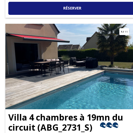
RÉSERVER
1
/
11
Villa 4 chambres à 19mn du
circuit
(
ABG_2731_S
)