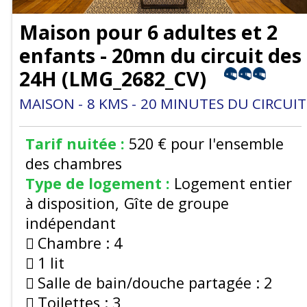
Maison pour 6 adultes et 2
enfants - 20mn du circuit des
24H
(
LMG_2682_CV
)
MAISON
8
KMS
20
MINUTES DU CIRCUIT
Tarif nuitée :
520 €
pour l'ensemble
des chambres
Type de logement :
Logement entier
à disposition
Gîte de groupe
indépendant
Chambre :
4
1 lit
Salle de bain/douche partagée :
2
Toilettes :
3