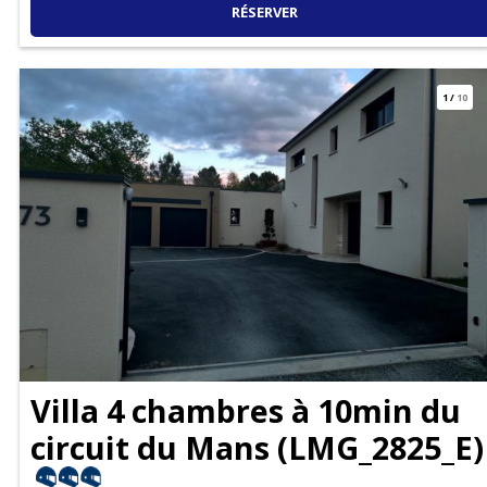
RÉSERVER
1
/
10
Villa 4 chambres à 10min du
circuit du Mans
(
LMG_2825_E
)