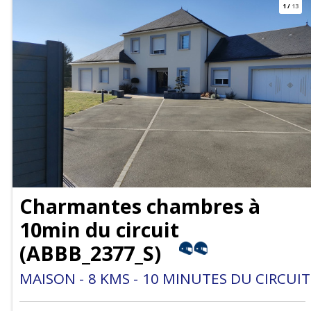
1
/
13
Charmantes chambres à
10min du circuit
(
ABBB_2377_S
)
MAISON
8
KMS
10
MINUTES DU CIRCUIT