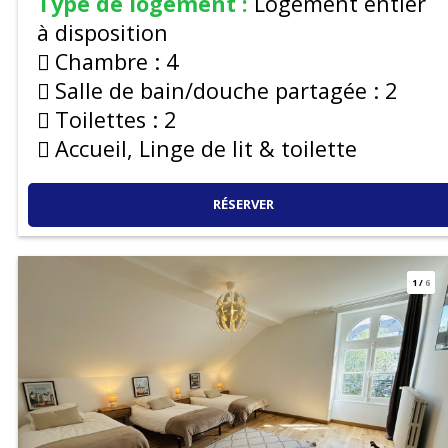
Type de logement :
Logement entier
à disposition
Chambre :
4
Salle de bain/douche partagée :
2
Toilettes :
2
Accueil, Linge de lit & toilette
RÉSERVER
1
/
6