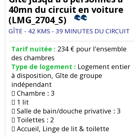
40mn du circuit en voiture
(
LMG_2704_S
)
GÎTE
42
KMS
39
MINUTES DU CIRCUIT
Tarif nuitée :
234 €
pour l'ensemble
des chambres
Type de logement :
Logement entier
à disposition
Gîte de groupe
indépendant
Chambre :
3
1 lit
Salle de bain/douche privative :
3
Toilettes :
2
Accueil, Linge de lit & toilette