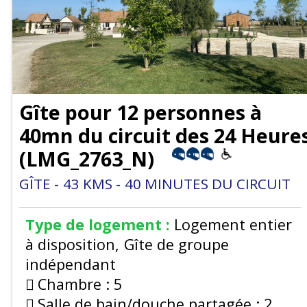
Gîte pour 12 personnes à
40mn du circuit des 24 Heure
(
LMG_2763_N
)
GÎTE
43
KMS
40
MINUTES DU CIRCUIT
Type de logement :
Logement entier
à disposition
Gîte de groupe
indépendant
Chambre :
5
Salle de bain/douche partagée :
2