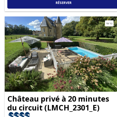
RÉSERVER
1
/
12
Château privé à 20 minutes
du circuit
(
LMCH_2301_E
)