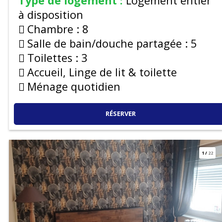
Type de logement :
Logement entier
à disposition
Chambre :
8
Salle de bain/douche partagée :
5
Toilettes :
3
Accueil, Linge de lit & toilette
Ménage quotidien
RÉSERVER
1
/
22