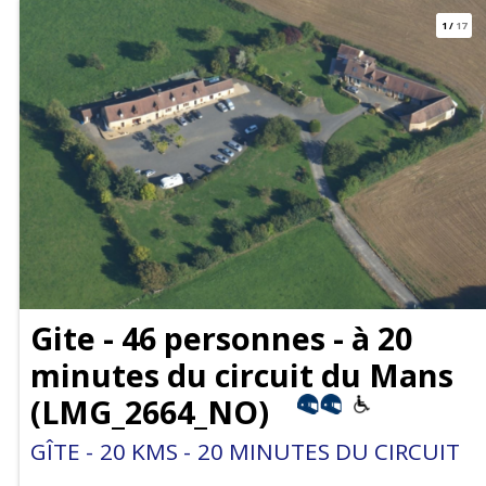
1
/
17
Gite - 46 personnes - à 20
minutes du circuit du Mans
(
LMG_2664_NO
)
GÎTE
20
KMS
20
MINUTES DU CIRCUIT