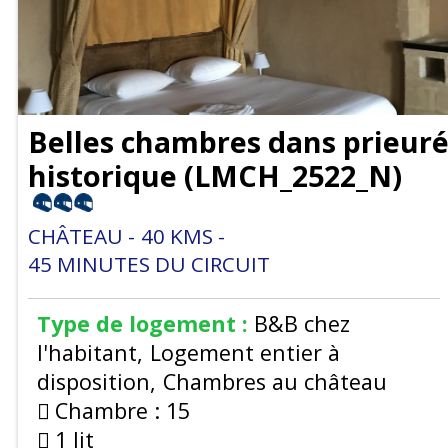
Belles chambres dans prieur
historique
(
LMCH_2522_N
)
CHÂTEAU
40
KMS
45
MINUTES DU CIRCUIT
Type de logement :
B&B chez
l'habitant
Logement entier à
disposition
Chambres au château
Chambre :
15
1 lit