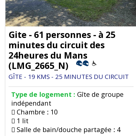
Gite - 61 personnes - à 25
minutes du circuit des
24heures du Mans
(
LMG_2665_N
)
GÎTE
19
KMS
25
MINUTES DU CIRCUIT
Type de logement :
Gîte de groupe
indépendant
Chambre :
10
1 lit
Salle de bain/douche partagée :
4