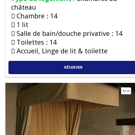
château
Chambre :
14
1 lit
Salle de bain/douche privative :
14
Toilettes :
14
Accueil, Linge de lit & toilette
RÉSERVER
1
/
20