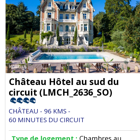
Château Hôtel au sud du
circuit
(
LMCH_2636_SO
)
CHÂTEAU
96
KMS
60
MINUTES DU CIRCUIT
Type de logement :
Chambres au