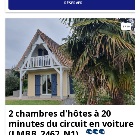
RÉSERVER
1
/
10
2 chambres d'hôtes à 20
minutes du circuit en voiture
(
LMBB_2462_N1
)