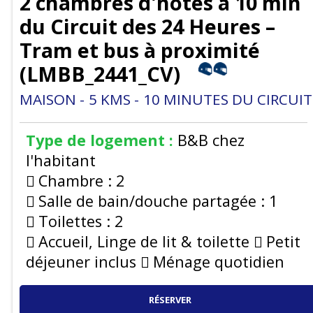
2 chambres d'hôtes à 10 min
du Circuit des 24 Heures –
Tram et bus à proximité
(
LMBB_2441_CV
)
MAISON
5
KMS
10
MINUTES DU CIRCUIT
Type de logement :
B&B chez
l'habitant
Chambre :
2
Salle de bain/douche partagée :
1
Toilettes :
2
Accueil, Linge de lit & toilette
Petit
déjeuner inclus
Ménage quotidien
RÉSERVER