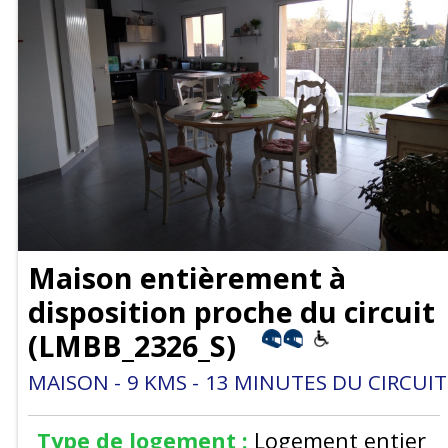
Maison entièrement à
disposition proche du circuit
(
LMBB_2326_S
)
MAISON
9
KMS
13
MINUTES DU CIRCUIT
Type de logement :
Logement entier