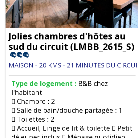
Jolies chambres d'hôtes au
sud du circuit
(
LMBB_2615_S
)
MAISON
20
KMS
21
MINUTES DU CIRCUI
Type de logement :
B&B chez
l'habitant
Chambre :
2
Salle de bain/douche partagée :
1
Toilettes :
2
Accueil, Linge de lit & toilette
Petit
déjeuner inclus
Ménage quotidien