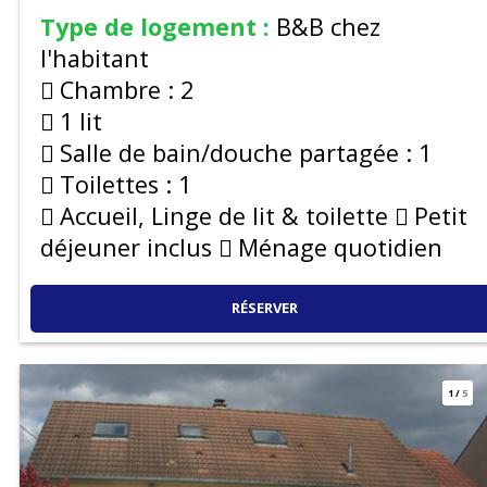
Type de logement :
B&B chez
l'habitant
Chambre :
2
1 lit
Salle de bain/douche partagée :
1
Toilettes :
1
Accueil, Linge de lit & toilette
Petit
déjeuner inclus
Ménage quotidien
RÉSERVER
1
/
5