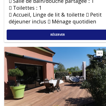
Salle de bain/douche partagée :
1
Toilettes :
1
Accueil, Linge de lit & toilette
Petit
déjeuner inclus
Ménage quotidien
RÉSERVER
1
/
8