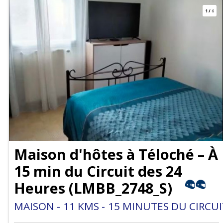
1
/
6
Maison d'hôtes à Téloché – À
15 min du Circuit des 24
Heures
(
LMBB_2748_S
)
MAISON
11
KMS
15
MINUTES DU CIRCUI