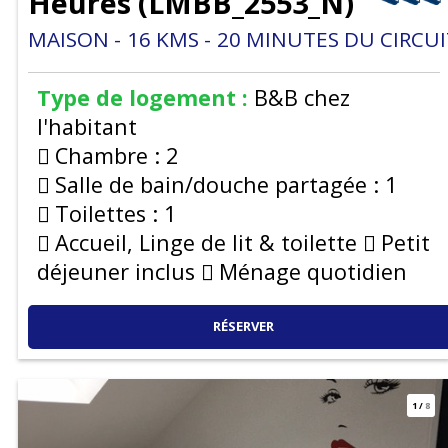
Heures
(
LMBB_2553_N
)
MAISON
16
KMS
20
MINUTES DU CIRCUI
Type de logement :
B&B chez
l'habitant
Chambre :
2
Salle de bain/douche partagée :
1
Toilettes :
1
Accueil, Linge de lit & toilette
Petit
déjeuner inclus
Ménage quotidien
RÉSERVER
1
/
8