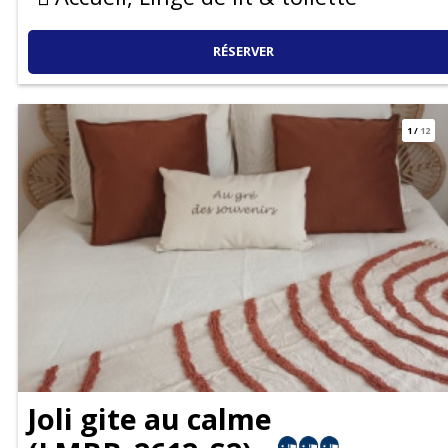
RÉSERVER
1
/
12
Joli gite au calme