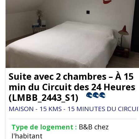
Suite avec 2 chambres – À 15
min du Circuit des 24 Heures
(
LMBB_2443_S1
)
MAISON
15
KMS
15
MINUTES DU CIRCUI
Type de logement :
B&B chez
l'habitant