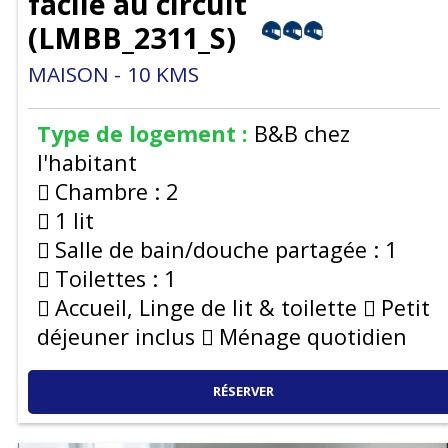
facile au circuit
(
LMBB_2311_S
)
MAISON
10
KMS
Type de logement :
B&B chez
l'habitant
Chambre :
2
1 lit
Salle de bain/douche partagée :
1
Toilettes :
1
Accueil, Linge de lit & toilette
Petit
déjeuner inclus
Ménage quotidien
RÉSERVER