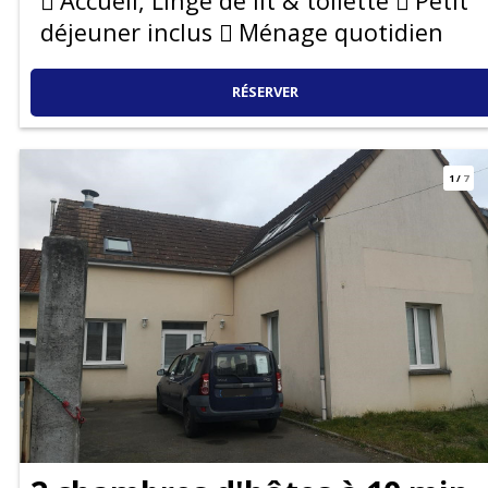
Accueil, Linge de lit & toilette
Petit
déjeuner inclus
Ménage quotidien
RÉSERVER
1
/
7